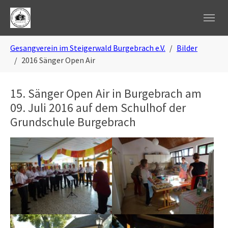
Skip to main navigation
Zum Hauptinhalt springen
Skip to page footer
Sie sind hier:
Gesangverein im Steigerwald Burgebrach e.V.
Bilder
2016 Sänger Open Air
15. Sänger Open Air in Burgebrach am
09. Juli 2016 auf dem Schulhof der
Grundschule Burgebrach